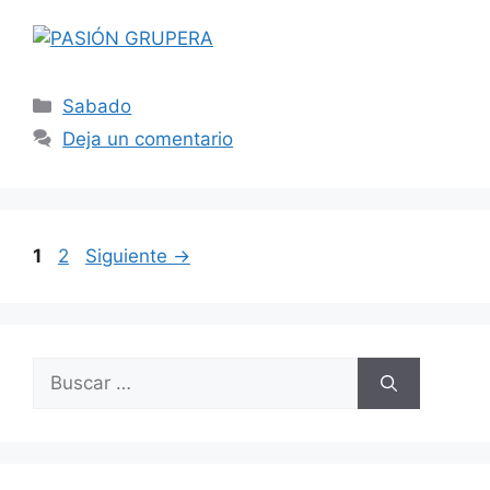
Categorías
Sabado
Deja un comentario
Navegación
Página
Página
1
2
Siguiente
→
de
entradas
Buscar: