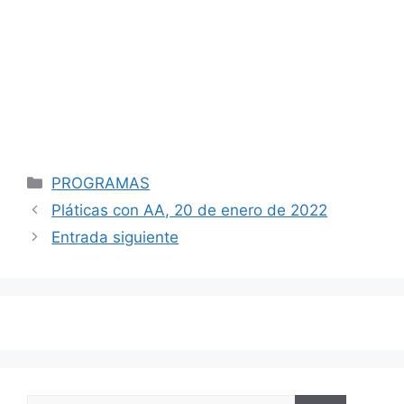
Categorías
PROGRAMAS
Navegación
Pláticas con AA, 20 de enero de 2022
de
Entrada siguiente
entradas