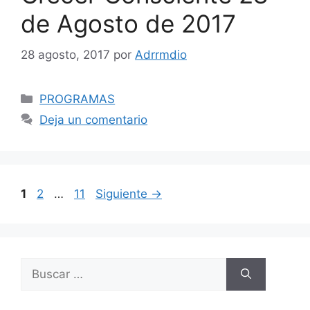
de Agosto de 2017
28 agosto, 2017
por
Adrrmdio
Categorías
PROGRAMAS
Deja un comentario
Navegación
Página
Página
Página
1
2
…
11
Siguiente
→
de
entradas
Buscar: