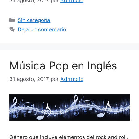
31 agosto, 2017
por
Adrrmdio
Categorías
Sin categoría
Deja un comentario
Música Pop en Inglés
31 agosto, 2017
por
Adrrmdio
Género que incluye elementos del rock and roll,