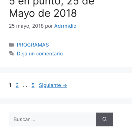
5 en punto, 25 de
Mayo de 2018
25 mayo, 2018
por
Adrrmdio
Categorías
PROGRAMAS
Deja un comentario
Navegación
Página
Página
Página
1
2
…
5
Siguiente
→
de
entradas
Buscar: