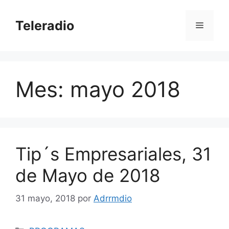
Saltar
al
Teleradio
Menú
contenido
Mes:
mayo 2018
Tip´s Empresariales, 31
de Mayo de 2018
31 mayo, 2018
por
Adrrmdio
Categorías