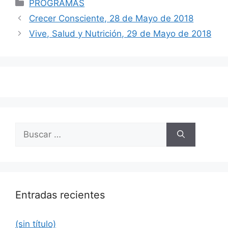
Categorías
PROGRAMAS
Navegación
Crecer Consciente, 28 de Mayo de 2018
de
Vive, Salud y Nutrición, 29 de Mayo de 2018
entradas
Buscar:
Entradas recientes
(sin título)