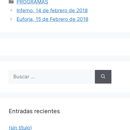
Categorías
PROGRAMAS
Navegación
Inferno, 14 de febrero de 2018
de
Euforia, 15 de Febrero de 2018
entradas
Buscar:
Entradas recientes
(sin título)