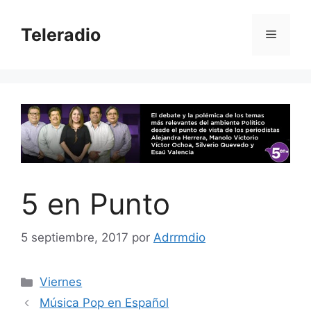
Saltar
al
Teleradio
Menú
contenido
5 en Punto
5 septiembre, 2017
por
Adrrmdio
Categorías
Viernes
Navegación
Música Pop en Español