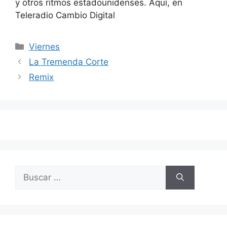
y otros ritmos estadounidenses. Aquí, en
Teleradio Cambio Digital
Categorías
Viernes
Navegación
La Tremenda Corte
de
Remix
entradas
Buscar: