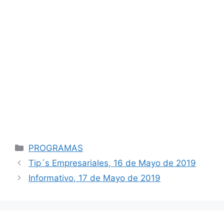
Categorías
PROGRAMAS
Navegación
Tip´s Empresariales, 16 de Mayo de 2019
de
Informativo, 17 de Mayo de 2019
entradas