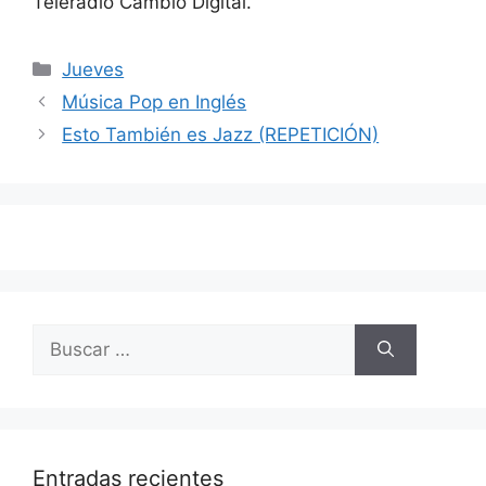
Teleradio Cambio Digital.
Categorías
Jueves
Navegación
Música Pop en Inglés
de
Esto También es Jazz (REPETICIÓN)
entradas
Buscar:
Entradas recientes