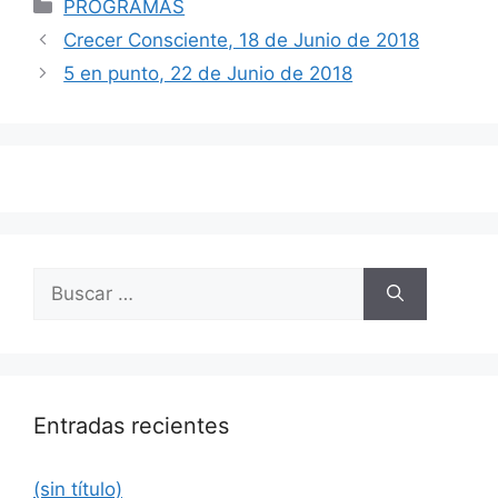
Categorías
PROGRAMAS
Navegación
Crecer Consciente, 18 de Junio de 2018
de
5 en punto, 22 de Junio de 2018
entradas
Buscar:
Entradas recientes
(sin título)