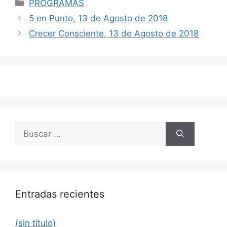
Categorías
PROGRAMAS
Navegación
5 en Punto, 13 de Agosto de 2018
de
Crecer Consciente, 13 de Agosto de 2018
entradas
Buscar:
Entradas recientes
(sin título)