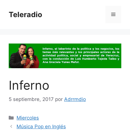
Saltar
al
Teleradio
Menú
contenido
Inferno
5 septiembre, 2017
por
Adrrmdio
Categorías
Miercoles
Navegación
Música Pop en Inglés