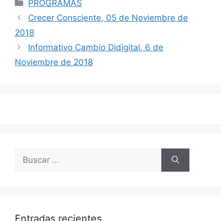
Categorías
PROGRAMAS
Navegación
Crecer Consciente, 05 de Noviembre de
de
2018
entradas
Informativo Cambio Didigital, 6 de
Noviembre de 2018
Buscar:
Entradas recientes