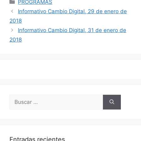
Categorías
PROGRAMAS
Navegación
Informativo Cambio Digital, 29 de enero de
de
2018
entradas
Informativo Cambio Digital, 31 de enero de
2018
Buscar:
Entradas recientes