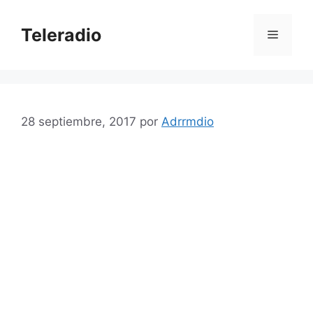
Saltar
al
Teleradio
Menú
contenido
28 septiembre, 2017
por
Adrrmdio